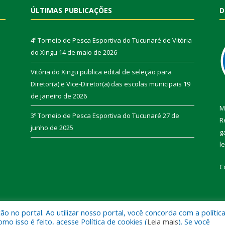
ÚLTIMAS PUBLICAÇÕES
D
4º Torneio de Pesca Esportiva do Tucunaré de Vitória
do Xingu
14 de maio de 2026
Vitória do Xingu publica edital de seleção para
Diretor(a) e Vice-Diretor(a) das escolas municipais
19
de janeiro de 2026
M
3º Torneio de Pesca Esportiva do Tucunaré
27 de
R
junho de 2025
g
l
C
 no portal. Ao utilizar nosso portal, você concorda com a polític
de Vitória do Xingu.
Mapa do Si
 isso é feito, acesse Política de cookies (
Leia mais
). Se você