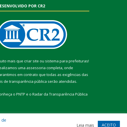
ESENVOLVIDO POR CR2
uito mais que
criar site
ou
sistema para prefeituras
!
ealizamos uma
assessoria
completa, onde
arantimos em contrato que todas as exigências das
eis de transparência pública
serão atendidas.
onheça o
PNTP
e o
Radar da Transparência Pública
a de
te
Acessar Área Administrativa
Acessar Webmail
ACEITO
Leia mais