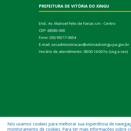
PREFEITURA DE VITÓRIA DO XINGU
End.: Av. Manoel Felix de Farias s/n - Centro
CEP: 68383-000
Fone: (93) 99217-0654
E-mail: secadministracao@vitoriadoxingu.pa.gov.br
Horário de atendimento: 08:00-14:00 hs (seg a sex)
Nós usamos cookies para melhorar sua experiência de navegação
Todos os direitos reservados a Prefeitura Municipal 
monitoramento de cookies. Para ter mais informações sobre como