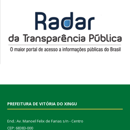
PREFEITURA DE VITÓRIA DO XINGU
End.: Av. Manoel Felix de Farias s/n - Centro
CEP: 68383-000