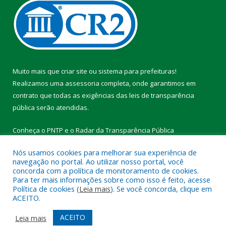
Muito mais que
criar site
ou
sistema para prefeituras
!
Realizamos uma
assessoria
completa, onde garantimos em
contrato que todas as exigências das
leis de transparência
pública
serão atendidas.
Conheça o
PNTP
e o
Radar da Transparência Pública
Nós usamos cookies para melhorar sua experiência de
navegação no portal. Ao utilizar nosso portal, você
concorda com a política de monitoramento de cookies.
Para ter mais informações sobre como isso é feito, acesse
Todos os direitos reservados a Prefeitura Municipal de Vitória do
Política de cookies (
Leia mais
). Se você concorda, clique em
Xingu.
ACEITO.
Mapa do Site
Acessar Área Administrativa
ACEITO
Leia mais