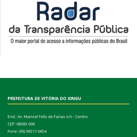
PREFEITURA DE VITÓRIA DO XINGU
End.: Av. Manoel Felix de Farias s/n - Centro
CEP: 68383-000
Fone: (93) 99217-0654