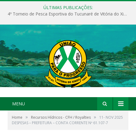
ÚLTIMAS PUBLICAÇÕES:
4º Torneio de Pesca Esportiva do Tucunaré de Vitória do Xingu
MENU
»
»
Home
Recursos Hídricos - CFH / Royalties
11- NOV 2025
DESPESAS – PREFEITURA – CONTA CORRENTE Nº 61.107-7