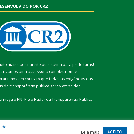
ESENVOLVIDO POR CR2
uito mais que
criar site
ou
sistema para prefeituras
!
ealizamos uma
assessoria
completa, onde
arantimos em contrato que todas as exigências das
eis de transparência pública
serão atendidas.
onheça o
PNTP
e o
Radar da Transparência Pública
a de
te
Acessar Área Administrativa
Acessar Webmail
ACEITO
Leia mais