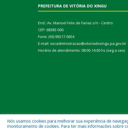
PREFEITURA DE VITÓRIA DO XINGU
End.: Av. Manoel Felix de Farias s/n - Centro
CEP: 68383-000
Fone: (93) 99217-0654
E-mail: secadministracao@vitoriadoxingu.pa.gov.br
Horário de atendimento: 08:00-14:00 hs (seg a sex)
Nós usamos cookies para melhorar sua experiência de navegação
Todos os direitos reservados a Prefeitura Municipal 
monitoramento de cookies. Para ter mais informações sobre como