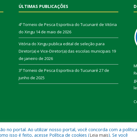
ÚLTIMAS PUBLICAÇÕES
D
4º Torneio de Pesca Esportiva do Tucunaré de Vitória
do Xingu
14 de maio de 2026
Vitória do Xingu publica edital de seleção para
Diretor(a) e Vice-Diretor(a) das escolas municipais
19
de janeiro de 2026
M
3º Torneio de Pesca Esportiva do Tucunaré
27 de
R
junho de 2025
g
l
C
 no portal. Ao utilizar nosso portal, você concorda com a polític
de Vitória do Xingu.
Mapa do Si
 isso é feito, acesse Política de cookies (
Leia mais
). Se você