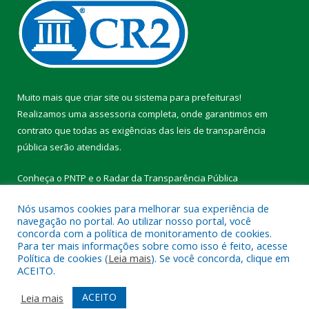
Muito mais que
criar site
ou
sistema para prefeituras
!
Realizamos uma
assessoria
completa, onde garantimos em
contrato que todas as exigências das
leis de transparência
pública
serão atendidas.
Conheça o
PNTP
e o
Radar da Transparência Pública
Nós usamos cookies para melhorar sua experiência de
navegação no portal. Ao utilizar nosso portal, você
concorda com a política de monitoramento de cookies.
Para ter mais informações sobre como isso é feito, acesse
Todos os direitos reservados a Prefeitura Municipal de Vitória do
Política de cookies (
Leia mais
). Se você concorda, clique em
Xingu.
ACEITO.
Mapa do Site
Acessar Área Administrativa
ACEITO
Leia mais