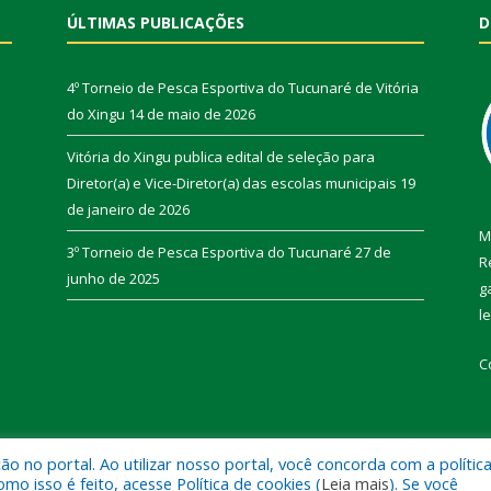
ÚLTIMAS PUBLICAÇÕES
D
4º Torneio de Pesca Esportiva do Tucunaré de Vitória
do Xingu
14 de maio de 2026
Vitória do Xingu publica edital de seleção para
Diretor(a) e Vice-Diretor(a) das escolas municipais
19
de janeiro de 2026
M
3º Torneio de Pesca Esportiva do Tucunaré
27 de
R
junho de 2025
g
l
C
 no portal. Ao utilizar nosso portal, você concorda com a polític
de Vitória do Xingu.
Mapa do Si
 isso é feito, acesse Política de cookies (
Leia mais
). Se você