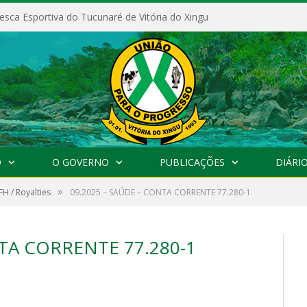
esca Esportiva do Tucunaré de Vitória do Xingu
O
O GOVERNO
PUBLICAÇÕES
DIÁRIO
»
FH / Royalties
09.2025 – SAÚDE – CONTA CORRENTE 77.280-1
NTA CORRENTE 77.280-1