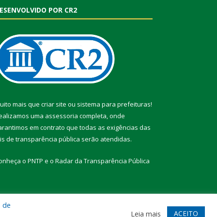
ESENVOLVIDO POR CR2
uito mais que
criar site
ou
sistema para prefeituras
!
ealizamos uma
assessoria
completa, onde
arantimos em contrato que todas as exigências das
eis de transparência pública
serão atendidas.
onheça o
PNTP
e o
Radar da Transparência Pública
a de
te
Acessar Área Administrativa
Acessar Webmail
ACEITO
Leia mais