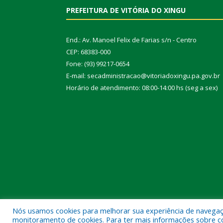
PREFEITURA DE VITÓRIA DO XINGU
End.: Av. Manoel Felix de Farias s/n - Centro
CEP: 68383-000
Fone: (93) 99217-0654
E-mail: secadministracao@vitoriadoxingu.pa.gov.br
Horário de atendimento: 08:00-14:00 hs (seg a sex)
Nós usamos cookies para melhorar sua experiência de navegação
Todos os direitos reservados a Prefeitura Municipal 
monitoramento de cookies. Para ter mais informações sobre como