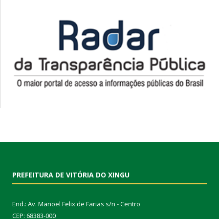
PREFEITURA DE VITÓRIA DO XINGU
End.: Av. Manoel Felix de Farias s/n - Centro
CEP: 68383-000