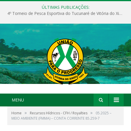
ÚLTIMAS PUBLICAÇÕES:
4º Torneio de Pesca Esportiva do Tucunaré de Vitória do Xingu
MENU
»
»
Home
Recursos Hídricos - CFH / Royalties
05.2025 –
MEIO AMBIENTE (FMMA) – CONTA CORRENTE 85.259-7