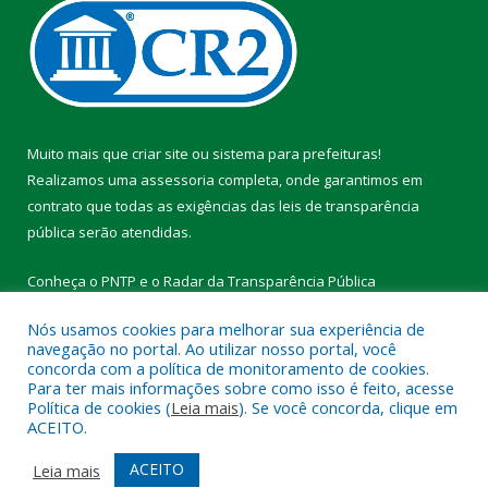
Muito mais que
criar site
ou
sistema para prefeituras
!
Realizamos uma
assessoria
completa, onde garantimos em
contrato que todas as exigências das
leis de transparência
pública
serão atendidas.
Conheça o
PNTP
e o
Radar da Transparência Pública
Nós usamos cookies para melhorar sua experiência de
navegação no portal. Ao utilizar nosso portal, você
concorda com a política de monitoramento de cookies.
Para ter mais informações sobre como isso é feito, acesse
Todos os direitos reservados a Prefeitura Municipal de Vitória do
Política de cookies (
Leia mais
). Se você concorda, clique em
Xingu.
ACEITO.
Mapa do Site
Acessar Área Administrativa
ACEITO
Leia mais