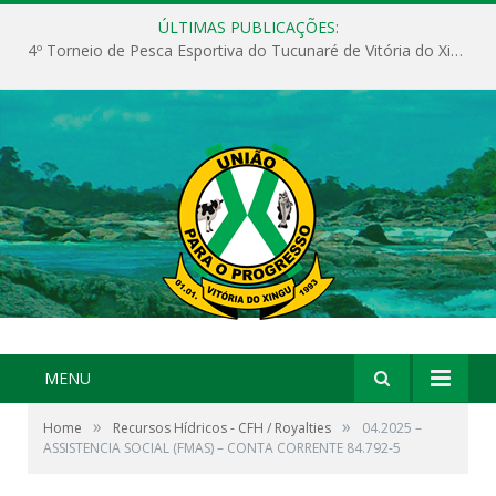
ÚLTIMAS PUBLICAÇÕES:
4º Torneio de Pesca Esportiva do Tucunaré de Vitória do Xingu
MENU
»
»
Home
Recursos Hídricos - CFH / Royalties
04.2025 –
ASSISTENCIA SOCIAL (FMAS) – CONTA CORRENTE 84.792-5