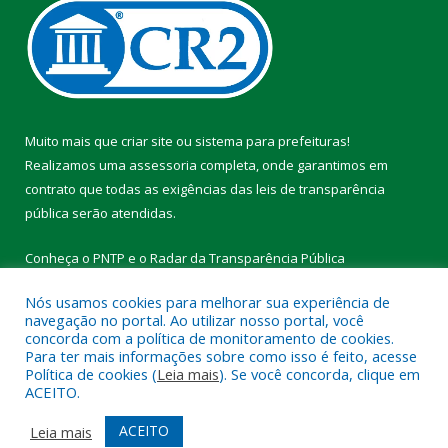
Muito mais que
criar site
ou
sistema para prefeituras
!
Realizamos uma
assessoria
completa, onde garantimos em
contrato que todas as exigências das
leis de transparência
pública
serão atendidas.
Conheça o
PNTP
e o
Radar da Transparência Pública
Nós usamos cookies para melhorar sua experiência de
navegação no portal. Ao utilizar nosso portal, você
concorda com a política de monitoramento de cookies.
Para ter mais informações sobre como isso é feito, acesse
Todos os direitos reservados a Prefeitura Municipal de Vitória do
Política de cookies (
Leia mais
). Se você concorda, clique em
Xingu.
ACEITO.
Mapa do Site
Acessar Área Administrativa
ACEITO
Leia mais