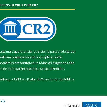
ESENVOLVIDO POR CR2
uito mais que
criar site
ou
sistema para prefeituras
!
ealizamos uma
assessoria
completa, onde
arantimos em contrato que todas as exigências das
eis de transparência pública
serão atendidas.
onheça o
PNTP
e o
Radar da Transparência Pública
a de
te
Acessar Área Administrativa
Acessar Webmail
ACEITO
Leia mais