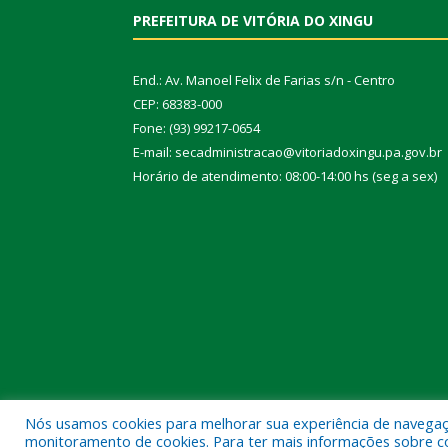
PREFEITURA DE VITÓRIA DO XINGU
End.: Av. Manoel Felix de Farias s/n - Centro
CEP: 68383-000
Fone: (93) 99217-0654
E-mail: secadministracao@vitoriadoxingu.pa.gov.br
Horário de atendimento: 08:00-14:00 hs (seg a sex)
Nós usamos cookies para melhorar sua experiência de navegação
Todos os direitos reservados a Prefeitura Municipal 
monitoramento de cookies. Para ter mais informações sobre como