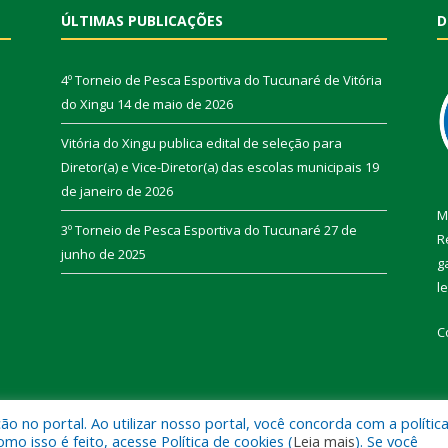
ÚLTIMAS PUBLICAÇÕES
D
4º Torneio de Pesca Esportiva do Tucunaré de Vitória
do Xingu
14 de maio de 2026
Vitória do Xingu publica edital de seleção para
Diretor(a) e Vice-Diretor(a) das escolas municipais
19
de janeiro de 2026
M
3º Torneio de Pesca Esportiva do Tucunaré
27 de
R
junho de 2025
g
l
C
 no portal. Ao utilizar nosso portal, você concorda com a polític
de Vitória do Xingu.
Mapa do Si
 isso é feito, acesse Política de cookies (
Leia mais
). Se você