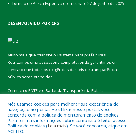
3º Torneio de Pesca Esportiva do Tucunaré
27 de junho de 2025
DESENVOLVIDO POR CR2
Muito mais que
criar site
ou
sistema para prefeituras
!
Realizamos uma
assessoria
completa, onde garantimos em
contrato que todas as exigências das
leis de transparência
pública
serão atendidas.
Conheça o
PNTP
e o
Radar da Transparência Pública
Nós usamos cookies para melhorar sua experiência de
navegação no portal. Ao utilizar nosso portal, você
concorda com a política de monitoramento de cookies.
Para ter mais informações sobre como isso é feito, acesse
Todos os direitos reservados a Prefeitura Municipal de Vitória do
Política de cookies (
Leia mais
). Se você concorda, clique em
Xingu.
ACEITO.