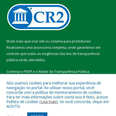
Muito mais que
criar site
ou
sistema para prefeituras
!
Realizamos uma
assessoria
completa, onde garantimos em
contrato que todas as exigências das
leis de transparência
pública
serão atendidas.
Conheça o
PNTP
e o
Radar da Transparência Pública
Nós usamos cookies para melhorar sua experiência de
navegação no portal. Ao utilizar nosso portal, você
concorda com a política de monitoramento de cookies.
Para ter mais informações sobre como isso é feito, acesse
Todos os direitos reservados a Prefeitura Municipal de Vitória do
Política de cookies (
Leia mais
). Se você concorda, clique em
Xingu.
ACEITO.
Mapa do Site
Acessar Área Administrativa