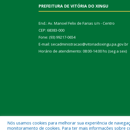
PREFEITURA DE VITÓRIA DO XINGU
End.: Av. Manoel Felix de Farias s/n - Centro
CEP: 68383-000
Fone: (93) 99217-0654
E-mail: secadministracao@vitoriadoxingu.pa.gov.br
Horário de atendimento: 08:00-14:00 hs (seg a sex)
Nós usamos cookies para melhorar sua experiência de navegação
Todos os direitos reservados a Prefeitura Municipal 
monitoramento de cookies. Para ter mais informações sobre como