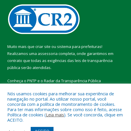
Muito mais que
criar site
ou
sistema para prefeituras
!
Realizamos uma
assessoria
completa, onde garantimos em
contrato que todas as exigências das
leis de transparência
pública
serão atendidas.
Conheça o
PNTP
e o
Radar da Transparência Pública
Nós usamos cookies para melhorar sua experiência de
navegação no portal. Ao utilizar nosso portal, você
concorda com a política de monitoramento de cookies.
Para ter mais informações sobre como isso é feito, acesse
Todos os direitos reservados a Prefeitura Municipal de Vitória do
Política de cookies (
Leia mais
). Se você concorda, clique em
Xingu.
ACEITO.
Mapa do Site
Acessar Área Administrativa