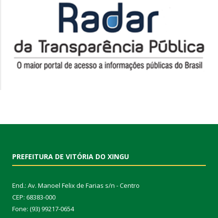
PREFEITURA DE VITÓRIA DO XINGU
End.: Av. Manoel Felix de Farias s/n - Centro
CEP: 68383-000
Fone: (93) 99217-0654