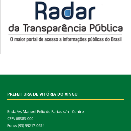
PREFEITURA DE VITÓRIA DO XINGU
End.: Av. Manoel Felix de Farias s/n - Centro
CEP: 68383-000
Fone: (93) 99217-0654