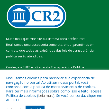
Muito mais que
criar site
ou
sistema para prefeituras
!
Realizamos uma
assessoria
completa, onde garantimos em
contrato que todas as exigências das
leis de transparência
pública
serão atendidas.
Conheça o
PNTP
e o
Radar da Transparência Pública
Nós usamos cookies para melhorar sua experiência de
navegação no portal. Ao utilizar nosso portal, você
concorda com a política de monitoramento de cookies.
Para ter mais informações sobre como isso é feito, acesse
Todos os direitos reservados a Prefeitura Municipal de Vitória do
Política de cookies (
Leia mais
). Se você concorda, clique em
Xingu.
ACEITO.
Mapa do Site
Acessar Área Administrativa