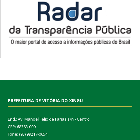
PREFEITURA DE VITÓRIA DO XINGU
End.: Av. Manoel Felix de Farias s/n - Centro
CEP: 68383-000
Fone: (93) 99217-0654