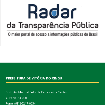
PREFEITURA DE VITÓRIA DO XINGU
End.: Av. Manoel Felix de Farias s/n - Centro
CEP: 68383-000
Fone: (93) 99217-0654