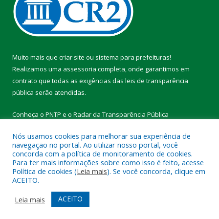
Muito mais que
criar site
ou
sistema para prefeituras
!
Realizamos uma
assessoria
completa, onde garantimos em
contrato que todas as exigências das
leis de transparência
pública
serão atendidas.
Conheça o
PNTP
e o
Radar da Transparência Pública
Nós usamos cookies para melhorar sua experiência de
navegação no portal. Ao utilizar nosso portal, você
concorda com a política de monitoramento de cookies.
Para ter mais informações sobre como isso é feito, acesse
Todos os direitos reservados a Prefeitura Municipal de Vitória do
Política de cookies (
Leia mais
). Se você concorda, clique em
Xingu.
ACEITO.
Mapa do Site
Acessar Área Administrativa
ACEITO
Leia mais
Acessar Webmail