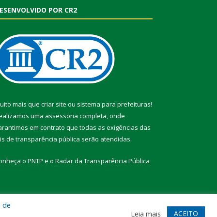
ESENVOLVIDO POR CR2
uito mais que
criar site
ou
sistema para prefeituras
!
ealizamos uma
assessoria
completa, onde
arantimos em contrato que todas as exigências das
eis de transparência pública
serão atendidas.
onheça o
PNTP
e o
Radar da Transparência Pública
a de
te
Acessar Área Administrativa
Acessar Webmail
ACEITO
Leia mais