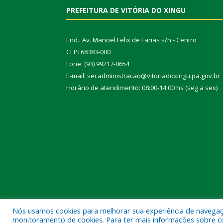
PREFEITURA DE VITÓRIA DO XINGU
End.: Av. Manoel Felix de Farias s/n - Centro
CEP: 68383-000
Fone: (93) 99217-0654
E-mail: secadministracao@vitoriadoxingu.pa.gov.br
Horário de atendimento: 08:00-14:00 hs (seg a sex)
Nós usamos cookies para melhorar sua experiência de navegação
Todos os direitos reservados a Prefeitura Municipal 
monitoramento de cookies. Para ter mais informações sobre como