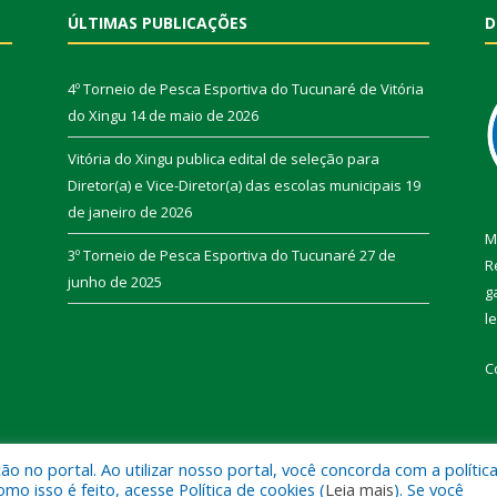
ÚLTIMAS PUBLICAÇÕES
D
4º Torneio de Pesca Esportiva do Tucunaré de Vitória
do Xingu
14 de maio de 2026
Vitória do Xingu publica edital de seleção para
Diretor(a) e Vice-Diretor(a) das escolas municipais
19
de janeiro de 2026
M
3º Torneio de Pesca Esportiva do Tucunaré
27 de
R
junho de 2025
g
l
C
 no portal. Ao utilizar nosso portal, você concorda com a polític
de Vitória do Xingu.
Mapa do Si
 isso é feito, acesse Política de cookies (
Leia mais
). Se você