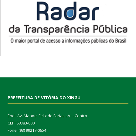
PREFEITURA DE VITÓRIA DO XINGU
End.: Av. Manoel Felix de Farias s/n - Centro
CEP: 68383-000
Fone: (93) 99217-0654