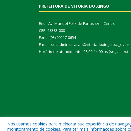
PREFEITURA DE VITÓRIA DO XINGU
End.: Av. Manoel Felix de Farias s/n - Centro
CEP: 68383-000
Fone: (93) 99217-0654
E-mail: secadministracao@vitoriadoxingu.pa.gov.br
Horário de atendimento: 08:00-14:00 hs (seg a sex)
Nós usamos cookies para melhorar sua experiência de navegação
Todos os direitos reservados a Prefeitura Municipal 
monitoramento de cookies. Para ter mais informações sobre como