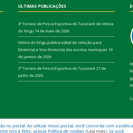
ÚLTIMAS PUBLICAÇÕES
D
4º Torneio de Pesca Esportiva do Tucunaré de Vitória
do Xingu
14 de maio de 2026
Vitória do Xingu publica edital de seleção para
Diretor(a) e Vice-Diretor(a) das escolas municipais
19
de janeiro de 2026
M
3º Torneio de Pesca Esportiva do Tucunaré
27 de
R
junho de 2025
g
l
C
 no portal. Ao utilizar nosso portal, você concorda com a polític
de Vitória do Xingu.
Mapa do Si
 isso é feito, acesse Política de cookies (
Leia mais
). Se você