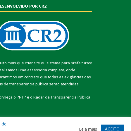
ESENVOLVIDO POR CR2
uito mais que
criar site
ou
sistema para prefeituras
!
ealizamos uma
assessoria
completa, onde
arantimos em contrato que todas as exigências das
eis de transparência pública
serão atendidas.
onheça o
PNTP
e o
Radar da Transparência Pública
a de
te
Acessar Área Administrativa
Acessar Webmail
ACEITO
Leia mais