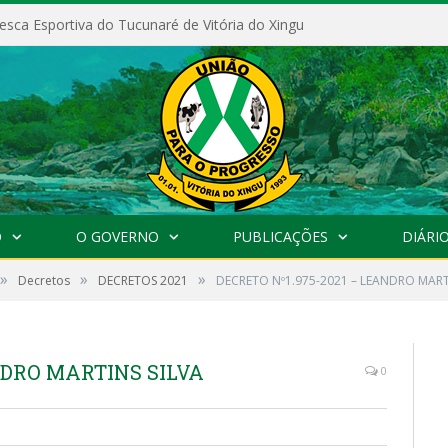
esca Esportiva do Tucunaré de Vitória do Xingu
O
O GOVERNO
PUBLICAÇÕES
DIÁRIO
»
»
»
Decretos
DECRETOS 2021
DECRETO Nº1.975-2021 – LEANDRO MART
NDRO MARTINS SILVA
0