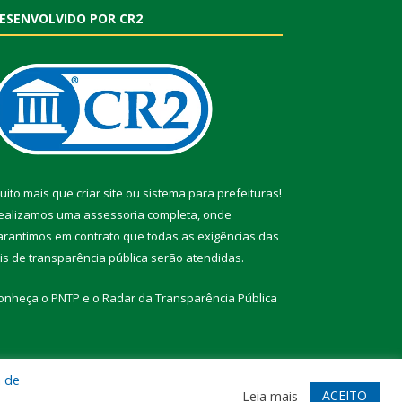
ESENVOLVIDO POR CR2
uito mais que
criar site
ou
sistema para prefeituras
!
ealizamos uma
assessoria
completa, onde
arantimos em contrato que todas as exigências das
eis de transparência pública
serão atendidas.
onheça o
PNTP
e o
Radar da Transparência Pública
a de
te
Acessar Área Administrativa
Acessar Webmail
ACEITO
Leia mais