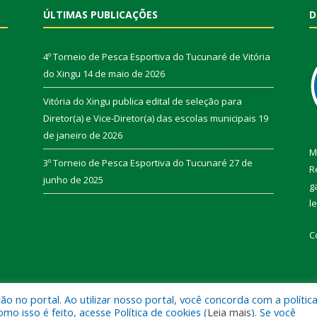
ÚLTIMAS PUBLICAÇÕES
D
4º Torneio de Pesca Esportiva do Tucunaré de Vitória
do Xingu
14 de maio de 2026
Vitória do Xingu publica edital de seleção para
Diretor(a) e Vice-Diretor(a) das escolas municipais
19
de janeiro de 2026
M
3º Torneio de Pesca Esportiva do Tucunaré
27 de
R
junho de 2025
g
l
C
 no portal. Ao utilizar nosso portal, você concorda com a polític
de Vitória do Xingu.
Mapa do Si
 isso é feito, acesse Política de cookies (
Leia mais
). Se você