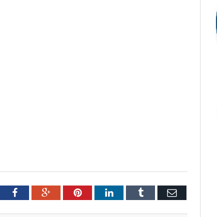
tter
Facebook
Google+
Pinterest
LinkedIn
Tumblr
Email