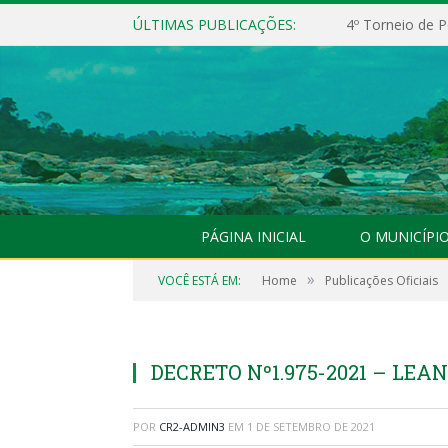
ÚLTIMAS PUBLICAÇÕES:
4º Torneio de P
PÁGINA INICIAL
O MUNICÍPI
»
VOCÊ ESTÁ EM:
Home
Publicações Oficiais
DECRETO Nº1.975-2021 – LEA
POR
CR2-ADMIN3
EM
1 DE SETEMBRO DE 2021