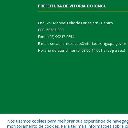
PREFEITURA DE VITÓRIA DO XINGU
End.: Av. Manoel Felix de Farias s/n - Centro
CEP: 68383-000
Fone: (93) 99217-0654
E-mail: secadministracao@vitoriadoxingu.pa.gov.br
Horário de atendimento: 08:00-14:00 hs (seg a sex)
Nós usamos cookies para melhorar sua experiência de navegação
Todos os direitos reservados a Prefeitura Municipal 
monitoramento de cookies. Para ter mais informações sobre como