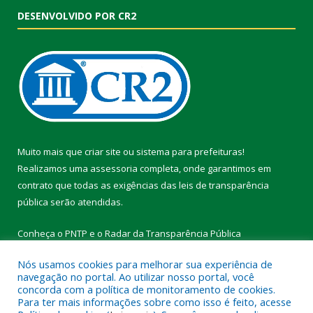
DESENVOLVIDO POR CR2
Muito mais que
criar site
ou
sistema para prefeituras
!
Realizamos uma
assessoria
completa, onde garantimos em
contrato que todas as exigências das
leis de transparência
pública
serão atendidas.
Conheça o
PNTP
e o
Radar da Transparência Pública
Nós usamos cookies para melhorar sua experiência de
navegação no portal. Ao utilizar nosso portal, você
concorda com a política de monitoramento de cookies.
Para ter mais informações sobre como isso é feito, acesse
Todos os direitos reservados a Prefeitura Municipal de Vitória do